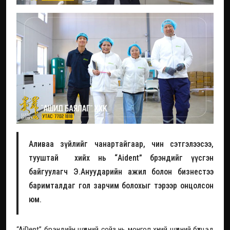
Аливаа зүйлийг чанартайгаар, чин сэтгэлээсээ,
тууштай хийх нь “Aident” брэндийг үүсгэн
байгуулагч Э.Ануударийн ажил болон бизнестээ
баримталдаг гол зарчим болохыг тэрээр онцолсон
юм.
“AiDent” брэндийн шүдний сойз нь монгол хүний шүдний бүтцэд