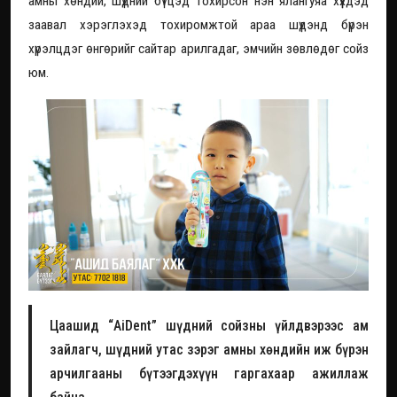
амны хөндий, шүдний бүтцэд тохирсон нэн ялангуяа хүүхдэд
заавал хэрэглэхэд тохиромжтой араа шүдэнд бүрэн
хүрэлцдэг өнгөрийг сайтар арилгадаг, эмчийн зөвлөдөг сойз
юм.
Цаашид “AiDent” шүдний сойзны үйлдвэрээс ам
зайлагч, шүдний утас зэрэг амны хөндийн иж бүрэн
арчилгааны бүтээгдэхүүн гаргахаар ажиллаж