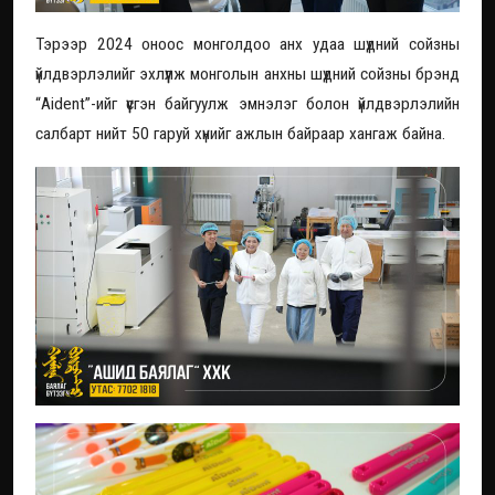
Тэрээр 2024 оноос монголдоо анх удаа шүдний сойзны
үйлдвэрлэлийг эхлүүлж монголын анхны шүдний сойзны брэнд
“Aident”-ийг үүсгэн байгуулж эмнэлэг болон үйлдвэрлэлийн
салбарт нийт 50 гаруй хүнийг ажлын байраар хангаж байна.