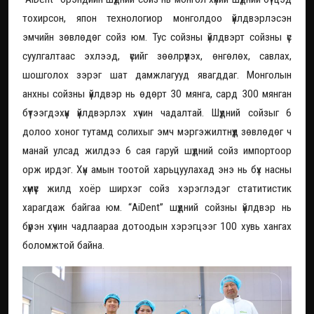
тохирсон, япон технологиор монголдоо үйлдвэрлэсэн
эмчийн зөвлөдөг сойз юм. Тус сойзны үйлдвэрт сойзны үс
суулгалтаас эхлээд, үсийг зөөлрүүлэх, өнгөлөх, савлах,
шошголох зэрэг шат дамжлагууд явагддаг. Монголын
анхны сойзны үйлдвэр нь өдөрт 30 мянга, сард 300 мянган
бүтээгдэхүүн үйлдвэрлэх хүчин чадалтай. Шүдний сойзыг 6
долоо хоног тутамд солихыг эмч мэргэжилтнүүд зөвлөдөг ч
манай улсад жилдээ 6 сая гаруй шүдний сойз импортоор
орж ирдэг. Хүн амын тоотой харьцуулахад энэ нь бүх насны
хүмүүс жилд хоёр ширхэг сойз хэрэглэдэг статитистик
харагдаж байгаа юм. “АiDent” шүдний сойзны үйлдвэр нь
бүрэн хүчин чадлаараа дотоодын хэрэгцээг 100 хувь хангах
боломжтой байна.