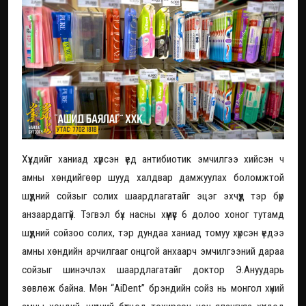
Хүүхдийг ханиад хүрсэн үед антибиотик эмчилгээ хийсэн ч
амны хөндийгөөр шууд халдвар дамжуулах боломжтой
шүдний сойзыг солих шаардлагатайг эцэг эхчүүд тэр бүр
анзаардаггүй. Тэгвэл бүх насны хүмүүс 6 долоо хоног тутамд
шүдний сойзоо солих, тэр дундаа ханиад томуу хүрсэн үедээ
амны хөндийн арчилгааг онцгой анхаарч эмчилгээний дараа
сойзыг шинэчлэх шаардлагатайг доктор Э.Ануударь
зөвлөж байна. Мөн “AiDent” брэндийн сойз нь монгол хүний