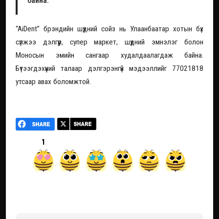
байна.
“AiDent” брэндийн шүдний сойз нь Улаанбаатар хотын бүх
сүлжээ дэлгүүр, супер маркет, шүдний эмнэлэг болон
Моносын эмийн сангаар худалдаалагдаж байна.
Бүтээгдэхүүний талаар дэлгэрэнгүй мэдээллийг 77021818
утсаар авах боломжтой.
1