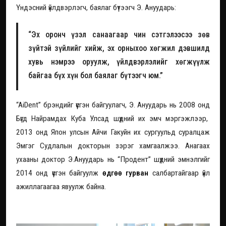
Үндэсний үйлдвэрлэгч, баялаг бүтээгч Э. Ануударь:
“Эх оронч үзэл санаагаар чин сэтгэлээсээ зөв
зүйтэй зүйлийг хийж, эх орныхоо хөгжил дэвшилд
хувь нэмрээ оруулж, үйлдвэрлэлийг хөгжүүлж
байгаа бүх хүн бол баялаг бүтээгч юм.”
“AiDent” брэндийг үүсгэн байгуулагч, Э. Ануударь нь 2008 онд
Бүгд Найрамдах Куба Улсад шүдний их эмч мэргэжлээр,
2013 онд Япон улсын Айчи Гакуйн их сургуульд суралцаж
Эмгэг Судлалын докторын зэрэг хамгаалжээ. Анагаах
ухааны доктор Э.Ануударь нь “Продент” шүдний эмнэлгийг
2014 онд үүсгэн байгуулж
өдгөө гурван
салбартайгаар үйл
ажиллагаагаа явуулж байна.