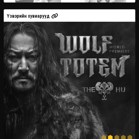
Үзвэрийн хувиарууд