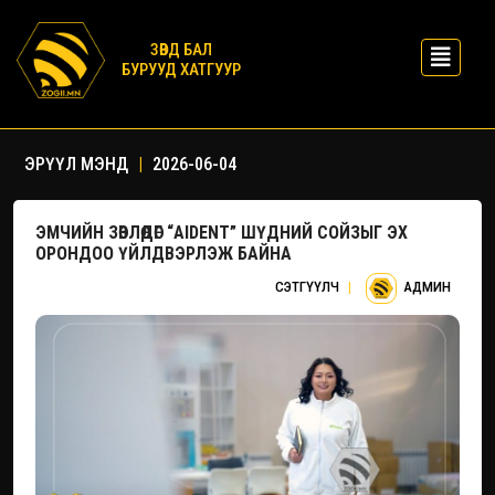
ЗӨВД БАЛ
БУРУУД ХАТГУУР
ЭРҮҮЛ МЭНД
|
2026-06-04
ЭМЧИЙН ЗӨВЛӨДӨГ “AIDENT” ШҮДНИЙ СОЙЗЫГ ЭХ
ОРОНДОО ҮЙЛДВЭРЛЭЖ БАЙНА
СЭТГҮҮЛЧ
|
АДМИН