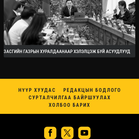
ЗАСГИЙН ГАЗРЫН ХУРАЛДААНААР ХЭЛЭЛЦЭЖ БУЙ АСУУДЛУУД
НҮҮР ХУУДАС
РЕДАКЦЫН БОДЛОГО
СУРТАЛЧИЛГАА БАЙРШУУЛАХ
ХОЛБОО БАРИХ