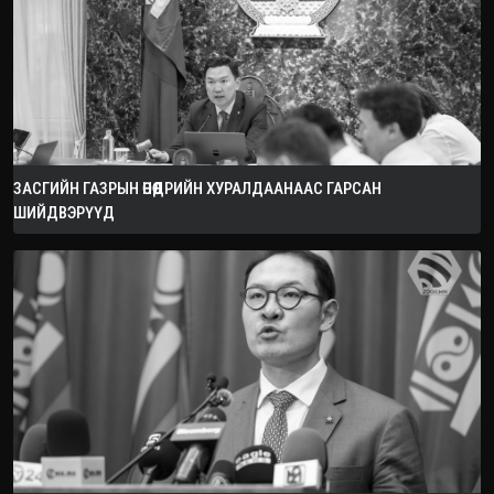
ЗАСГИЙН ГАЗРЫН ӨНӨӨДРИЙН ХУРАЛДААНААС ГАРСАН
ШИЙДВЭРҮҮД