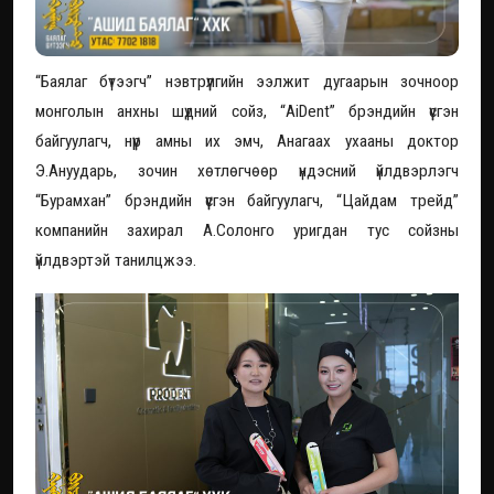
“Баялаг бүтээгч” нэвтрүүлгийн ээлжит дугаарын зочноор
монголын анхны шүдний сойз, “AiDent” брэндийн үүсгэн
байгуулагч, нүүр амны их эмч, Анагаах ухааны доктор
Э.Ануударь, зочин хөтлөгчөөр үндэсний үйлдвэрлэгч
“Бурамхан” брэндийн үүсгэн байгуулагч, “Цайдам трейд”
компанийн захирал А.Солонго уригдан тус сойзны
үйлдвэртэй танилцжээ.