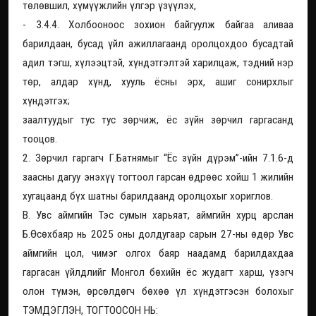
төлөвшил, хүмүүжлийн үлгэр үзүүлэх,
- 3.4.4. Холбооноос зохион байгуулж байгаа аливаа
барилдаан, бусад үйл ажиллагаанд оролцохдоо бусадтай
адил тэгш, хүлээцтэй, хүндэтгэлтэй харилцаж, тэдний нэр
төр, алдар хүнд, хууль ёсны эрх, ашиг сонирхлыг
хүндэтгэх;
заалтуудыг тус тус зөрчиж, ёс зүйн зөрчил гаргасанд
тооцов.
2. Зөрчил гаргагч Г.Батнямыг “Ёс зүйн дүрэм”-ийн 7.1.6-д
заасны дагуу энэхүү тогтоол гарсан өдрөөс хойш 1 жилийн
хугацаанд бүх шатны барилдаанд оролцохыг хориглов.
В. Увс аймгийн Тэс сумын харьяат, аймгийн хурц арслан
Б.Өсөхбаяр нь 2025 оны долдугаар сарын 27-ны өдөр Увс
аймгийн цол, чимэг олгох баяр наадамд барилдахдаа
гаргасан үйлдлийг Монгол бөхийн ёс жудагт харш, үзэгч
олон түмэн, өрсөлдөгч бөхөө үл хүндэтгэсэн болохыг
ТЭМДЭГЛЭН, ТОГТООСОН НЬ: