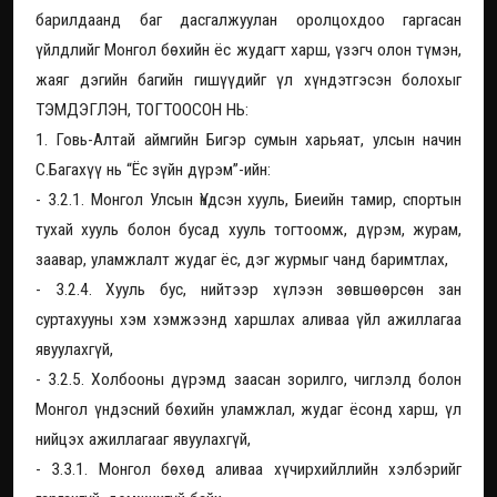
барилдаанд баг дасгалжуулан оролцохдоо гаргасан
үйлдлийг Монгол бөхийн ёс жудагт харш, үзэгч олон түмэн,
жаяг дэгийн багийн гишүүдийг үл хүндэтгэсэн болохыг
ТЭМДЭГЛЭН, ТОГТООСОН НЬ:
1. Говь-Алтай аймгийн Бигэр сумын харьяат, улсын начин
С.Багахүү нь “Ёс зүйн дүрэм”-ийн:
- 3.2.1. Монгол Улсын Үндсэн хууль, Биеийн тамир, спортын
тухай хууль болон бусад хууль тогтоомж, дүрэм, журам,
заавар, уламжлалт жудаг ёс, дэг журмыг чанд баримтлах,
- 3.2.4. Хууль бус, нийтээр хүлээн зөвшөөрсөн зан
суртахууны хэм хэмжээнд харшлах аливаа үйл ажиллагаа
явуулахгүй,
- 3.2.5. Холбооны дүрэмд заасан зорилго, чиглэлд болон
Монгол үндэсний бөхийн уламжлал, жудаг ёсонд харш, үл
нийцэх ажиллагааг явуулахгүй,
- 3.3.1. Монгол бөхөд аливаа хүчирхийллийн хэлбэрийг