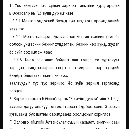
1. Увс аймгийн Тэс сумын харьяат, аймгийн хурц арслан
Б.Өсөхбаяр нь “Ёс зүйн дүрэм”-ийн:
- 3.3.1 Монгол үндэсний бөхөд зөв, шударга өрсөлдөөнийг
үзүүлэх,
- 3.4.1. Монголын ард түмний олон мянган жилийн үнэт өв
болсон үндэсний бөхийг хүндэтгэн, бөхийн нэр хүнд, жудаг,
ёс зүйг эрхэмлэж явах,
- 3.4.6. Биеэ авч явах байдал, зан төлөв, ёс суртахуун,
харьцаа, хандлагаараа спортын тамирчны нэр хүндийг
өндөрт байлгахыг ямагт хичээх,
заалтуудыг тус тус зөрчиж, ёс зүйн зөрчил гаргасанд
тооцов.
2. Зөрчил гаргагч Б.Өсөхбаяр нь “Ёс зүйн дүрэм”-ийн 7.1.5-д
заасны дагуу энэхүү тогтоол гарсан өдрөөс хойш 3 сарын
хугацаанд бүх шатны барилдаанд оролцохыг хориглов.
Г. Сэлэнгэ аймгийн Алтанбулаг сумын харьяат, аймгийн заан