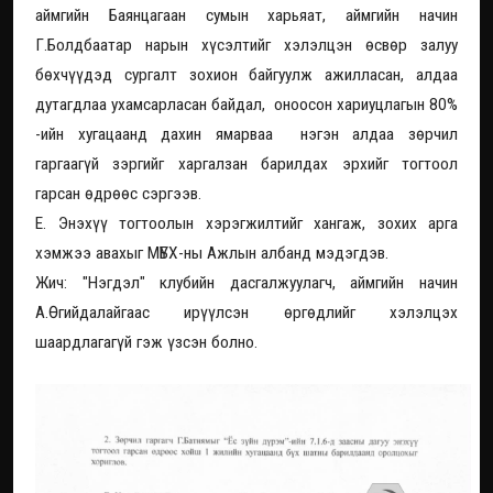
аймгийн Баянцагаан сумын харьяат, аймгийн начин
Г.Болдбаатар нарын хүсэлтийг хэлэлцэн өсвөр залуу
бөхчүүдэд сургалт зохион байгуулж ажилласан, алдаа
дутагдлаа ухамсарласан байдал, оноосон хариуцлагын 80%
-ийн хугацаанд дахин ямарваа нэгэн алдаа зөрчил
гаргаагүй зэргийг харгалзан барилдах эрхийг тогтоол
гарсан өдрөөс сэргээв.
Е. Энэхүү тогтоолын хэрэгжилтийг хангаж, зохих арга
хэмжээ авахыг МҮБХ-ны Ажлын албанд мэдэгдэв.
Жич: "Нэгдэл" клубийн дасгалжуулагч, аймгийн начин
А.Өгийдалайгаас ирүүлсэн өргөдлийг хэлэлцэх
шаардлагагүй гэж үзсэн болно.