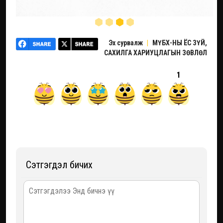
Эх сурвалж
|
МҮБХ-НЫ ЁС ЗҮЙ,
САХИЛГА ХАРИУЦЛАГЫН ЗӨВЛӨЛ
1
Сэтгэгдэл бичих