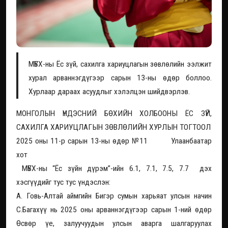
МҮБХ-ны Ёс зүй, сахилга хариуцлагын зөвлөлийн ээлжит
хурал арваннэгдүгээр сарын 13-ны өдөр боллоо.
Хурлаар дараах асуудлыг хэлэлцэн шийдвэрлэв.
МОНГОЛЫН ҮНДЭСНИЙ БӨХИЙН ХОЛБООНЫ ЁС ЗҮЙ,
САХИЛГА ХАРИУЦЛАГЫН ЗӨВЛӨЛИЙН ХУРЛЫН ТОГТООЛ
2025 оны 11-р сарын 13-ны өдөр №11 Улаанбаатар
хот
МҮБХ-ны “Ёс зүйн дүрэм”-ийн 6.1, 7.1, 7.5, 7.7 дэх
хэсгүүдийг тус тус үндэслэн:
А. Говь-Алтай аймгийн Бигэр сумын харьяат улсын начин
С.Багахүү нь 2025 оны арваннэгдүгээр сарын 1-ний өдөр
Өсвөр үе, залуучуудын улсын аварга шалгаруулах