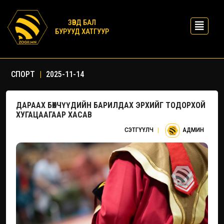
ЗӨВД БАЛ
БУРУУД ХАТГУУР
СПОРТ
|
2025-11-14
ДАРААХ БӨХЧҮҮДИЙН БАРИЛДАХ ЭРХИЙГ ТОДОРХОЙ
ХУГАЦААГААР ХАСАВ
СЭТГҮҮЛЧ
|
АДМИН