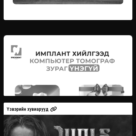
Үзвэрийн хувиарууд