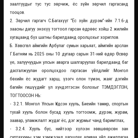
заалтуудыг тус тус зөрчиж, ёс зүйн зөрчил гаргасанд
тооцов.
2. Зөрчил гаргагч С.Багахүүг “Ёс зүйн дүрэм”-ийн 7.1.6-д
заасны дагуу энэхүү тогтоол гарсан өдрөөс хойш 2 жилийн
хугацаанд бүх шатны барилдаанд оролцохыг хориглов.
Б. Хөвсгөл аймгийн Арбулаг сумын харьяат, аймгийн арслан
Г.Батням нь 2025 оны 10 дугаар сарын 31-ний өдөр Өсвөр
үе, залуучуудын улсын аварга шалгаруулах барилдаанд баг
дасгалжуулан оролцохдоо гаргасан үйлдлийг Монгол
бөхийн ёс жудагт харш, үзэгч олон түмэн, жаяг дэгийн
багийн гишүүдийг үл хүндэтгэсэн болохыг ТЭМДЭГЛЭН,
ТОГТООСОН НЬ:
- 3.2.1. Монгол Улсын Үндсэн хууль, Биеийн тамир, спортын
тухай хууль болон бусад хууль тогтоомж, дүрэм, журам,
заавар, уламжлалт жудаг ёс, дэг журмыг чанд баримтлах,
- 3.2.4. Хууль бус, нийтээр хүлээн зөвшөөрсөн зан
суртахууны хэм хэмжээнд харшлах аливаа үйл ажиллагаа