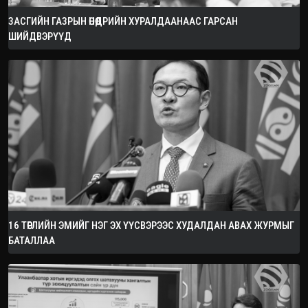
ЗАСГИЙН ГАЗРЫН ӨНӨӨДРИЙН ХУРАЛДААНААС ГАРСАН
ШИЙДВЭРҮҮД
16 ТӨРЛИЙН ЭМИЙГ НЭГ ЭХ ҮҮСВЭРЭЭС ХУДАЛДАН АВАХ ЖУРМЫГ
БАТАЛЛАА