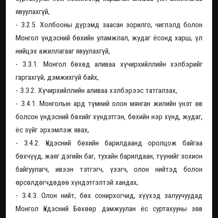
явуулахгүй,
- 3.2.5. Холбооны дүрэмд заасан зорилго, чиглэлд болон
Монгол үндэсний бөхийн уламжлал, жудаг ёсонд харш, үл
нийцэх ажиллагааг явуулахгүй,
- 3.3.1. Монгол бөхөд аливаа хүчирхийллийн хэлбэрийг
гаргахгүй, дэмжихгүй байх,
- 3.3.2. Хүчирхийллийн аливаа хэлбэрээс татгалзах,
- 3.4.1. Монголын ард түмний олон мянган жилийн үнэт өв
болсон үндэсний бөхийг хүндэтгэн, бөхийн нэр хүнд, жудаг,
ёс зүйг эрхэмлэж явах,
- 3.4.2. Үндэсний бөхийн барилдаанд оролцож байгаа
бөхчүүд, жаяг дэгийн баг, тухайн барилдаан, түүнийг зохион
байгуулагч, ивээн тэтгэгч, үзэгч, олон нийтэд болон
өрсөлдөгчдөдөө хүндэтгэлтэй хандах,
- 3.4.3. Олон нийт, бөх сонирхогчид, хүүхэд залуучуудад
Монгол Үндэсний Бөхөөр дамжуулан ёс суртахууны зөв