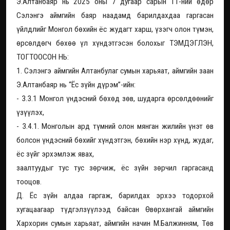
Э.Алтанбаяр нь 2025 оны 7 дугаар сарын 11-ний өдөр
Сэлэнгэ аймгийн баяр наадамд барилдахдаа гаргасан
үйлдлийг Монгол бөхийн ёс жудагт харш, үзэгч олон түмэн,
өрсөлдөгч бөхөө үл хүндэтгэсэн болохыг ТЭМДЭГЛЭН,
ТОГТООСОН НЬ:
1. Сэлэнгэ аймгийн Алтанбулаг сумын харьяат, аймгийн заан
Э.Алтанбаяр нь “Ёс зүйн дүрэм”-ийн:
- 3.3.1 Монгол үндэсний бөхөд зөв, шударга өрсөлдөөнийг
үзүүлэх,
- 3.4.1. Монголын ард түмний олон мянган жилийн үнэт өв
болсон үндэсний бөхийг хүндэтгэн, бөхийн нэр хүнд, жудаг,
ёс зүйг эрхэмлэж явах,
заалтуудыг тус тус зөрчиж, ёс зүйн зөрчил гаргасанд
тооцов.
Д. Ёс зүйн алдаа гаргаж, барилдах эрхээ тодорхой
хугацаагаар түдгэлзүүлээд байсан Өвөрхангай аймгийн
Хархорин сумын харьяат, аймгийн начин М.Балжинням, Төв