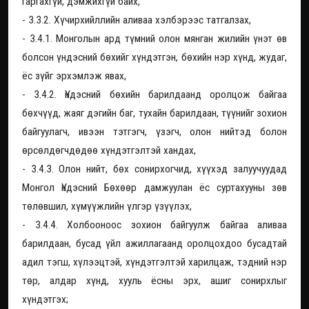
гаргахгүй, дэмжихгүй байх,
- 3.3.2. Хүчирхийллийн аливаа хэлбэрээс татгалзах,
- 3.4.1. Монголын ард түмний олон мянган жилийн үнэт өв
болсон үндэсний бөхийг хүндэтгэн, бөхийн нэр хүнд, жудаг,
ёс зүйг эрхэмлэж явах,
- 3.4.2. Үндэсний бөхийн барилдаанд оролцож байгаа
бөхчүүд, жаяг дэгийн баг, тухайн барилдаан, түүнийг зохион
байгуулагч, ивээн тэтгэгч, үзэгч, олон нийтэд болон
өрсөлдөгчдөдөө хүндэтгэлтэй хандах,
- 3.4.3. Олон нийт, бөх сонирхогчид, хүүхэд залуучуудад
Монгол Үндэсний Бөхөөр дамжуулан ёс суртахууны зөв
төлөвшил, хүмүүжлийн үлгэр үзүүлэх,
- 3.4.4. Холбооноос зохион байгуулж байгаа аливаа
барилдаан, бусад үйл ажиллагаанд оролцохдоо бусадтай
адил тэгш, хүлээцтэй, хүндэтгэлтэй харилцаж, тэдний нэр
төр, алдар хүнд, хууль ёсны эрх, ашиг сонирхлыг
хүндэтгэх;