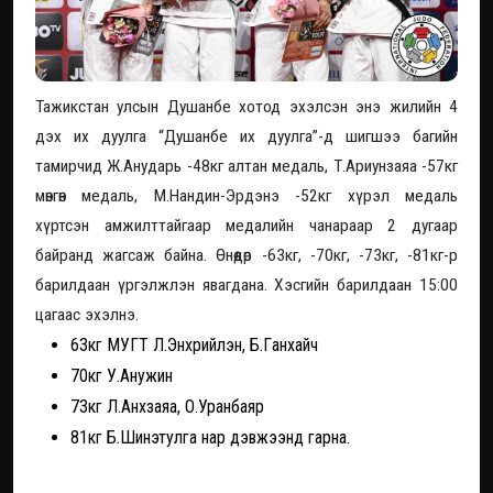
Тажикстан улсын Душанбе хотод эхэлсэн энэ жилийн 4
дэх их дуулга “Душанбе их дуулга”-д шигшээ багийн
тамирчид Ж.Анударь -48кг алтан медаль, Т.Ариунзаяа -57кг
мөнгөн медаль, М.Нандин-Эрдэнэ -52кг хүрэл медаль
хүртсэн амжилттайгаар медалийн чанараар 2 дугаар
байранд жагсаж байна. Өнөөдөр -63кг, -70кг, -73кг, -81кг-р
барилдаан үргэлжлэн явагдана. Хэсгийн барилдаан 15:00
цагаас эхэлнэ.
63кг МУГТ Л.Энхрийлэн, Б.Гaнхайч
70кг У.Анужин
73кг Л.Анхзаяа, О.Уранбаяр
81кг Б.Шинэтулга нар дэвжээнд гарна.