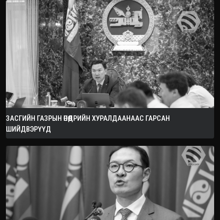
ЗАСГИЙН ГАЗРЫН ӨНӨӨДРИЙН ХУРАЛДААНААС ГАРСАН
ШИЙДВЭРҮҮД