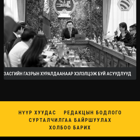
ЗАСГИЙН ГАЗРЫН ХУРАЛДААНААР ХЭЛЭЛЦЭЖ БУЙ АСУУДЛУУД
НҮҮР ХУУДАС
РЕДАКЦЫН БОДЛОГО
СУРТАЛЧИЛГАА БАЙРШУУЛАХ
ХОЛБОО БАРИХ