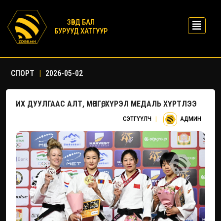
ЗӨВД БАЛ
БУРУУД ХАТГУУР
СПОРТ
|
2026-05-02
ИХ ДУУЛГААС АЛТ, МӨНГӨ, ХҮРЭЛ МЕДАЛЬ ХҮРТЛЭЭ
СЭТГҮҮЛЧ
|
АДМИН