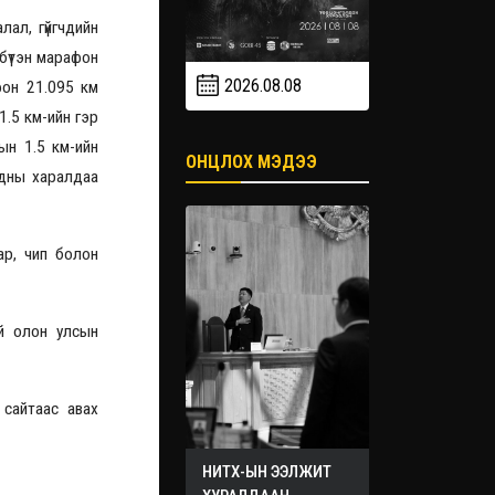
ал, гүйгчдийн
 бүтэн марафон
2026.08.08
2026.09
фон 21.095 км
2026.09.19
1.5 км-ийн гэр
ын 1.5 км-ийн
ОНЦЛОХ МЭДЭЭ
рдны харалдаа
ар, чип болон
ой олон улсын
сайтаас авах
НИТХ-ЫН ЭЭЛЖИТ