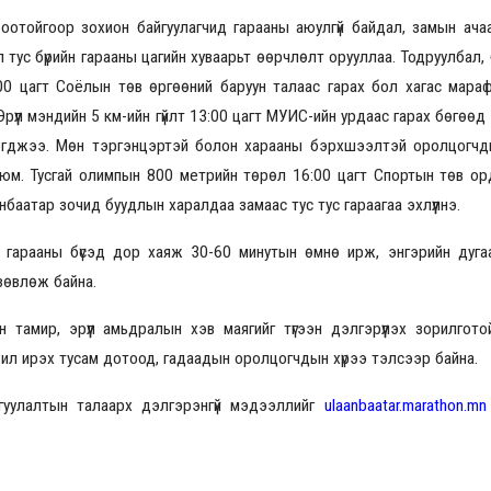
тойгоор зохион байгуулагчид гарааны аюулгүй байдал, замын ачаал
л тус бүрийн гарааны цагийн хуваарьт өөрчлөлт орууллаа. Тодруулбал,
:00 цагт Соёлын төв өргөөний баруун талаас гарах бол хагас мара
2026.08.30 20:00
рүүл мэндийн 5 км-ийн гүйлт 13:00 цагт МУИС-ийн урдаас гарах бөгөөд 
логджээ. Мөн тэргэнцэртэй болон харааны бэрхшээлтэй оролцогчд
 юм. Тусгай олимпын 800 метрийн төрөл 16:00 цагт Спортын төв о
нбаатар зочид буудлын харалдаа замаас тус тус гараагаа эхлүүлнэ.
г гарааны бүсэд дор хаяж 30-60 минутын өмнө ирж, энгэрийн дуга
зөвлөж байна.
 тамир, эрүүл амьдралын хэв маягийг түгээн дэлгэрүүлэх зорилгот
л ирэх тусам дотоод, гадаадын оролцогчдын хүрээ тэлсээр байна.
гуулалтын талаарх дэлгэрэнгүй мэдээллийг
ulaanbaatar.marathon.mn