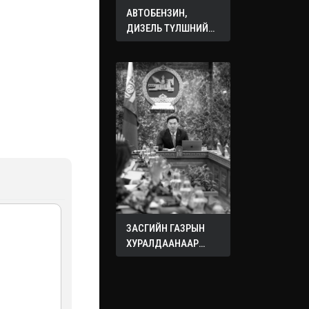
АВТОБЕНЗИН,
ДИЗЕЛЬ ТҮЛШНИЙ
ОНЦГОЙ АЛБАН
ТАТВАРЫГ ТЭГЛЭЛЭЭ
ЗАСГИЙН ГАЗРЫН
ХУРАЛДААНААР
ХЭЛЭЛЦЭЖ БУЙ
АСУУДЛУУД