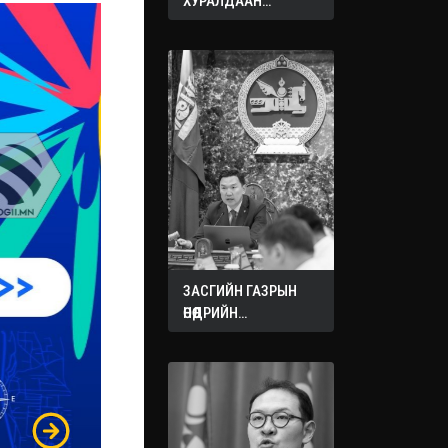
ХУРАЛДААН
ЭХЭЛЛЭЭ
ЗАСГИЙН ГАЗРЫН
ӨНӨӨДРИЙН
ХУРАЛДААНААС
ГАРСАН
ШИЙДВЭРҮҮД