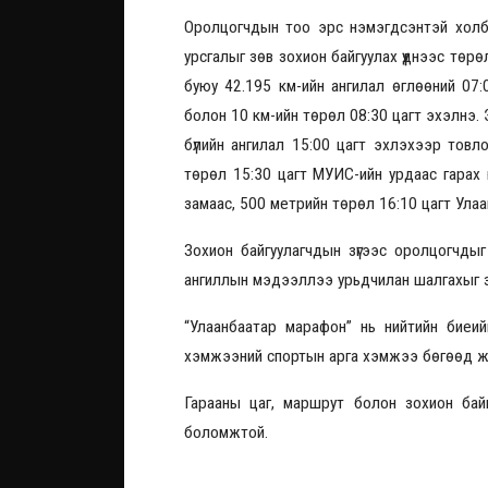
Оролцогчдын тоо эрс нэмэгдсэнтэй холбоо
урсгалыг зөв зохион байгуулах үүднээс төрө
буюу 42.195 км-ийн ангилал өглөөний 07
болон 10 км-ийн төрөл 08:30 цагт эхэлнэ. Э
бүлийн ангилал 15:00 цагт эхлэхээр тов
төрөл 15:30 цагт МУИС-ийн урдаас гарах
замаас, 500 метрийн төрөл 16:10 цагт Улаа
Зохион байгуулагчдын зүгээс оролцогчды
ангиллын мэдээллээ урьдчилан шалгахыг 
“Улаанбаатар марафон” нь нийтийн биеийн
хэмжээний спортын арга хэмжээ бөгөөд жи
Гарааны цаг, маршрут болон зохион бай
боломжтой.