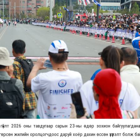
Үзвэрийн хувиарууд
Үз
гүйлт 2026 оны тавдугаар сарын 23-ны өдөр зохион байгуулагдан
 өнгөрсөн жилийн оролцогчдоос даруй хоёр дахин өссөн үзүүлэлт болж ба