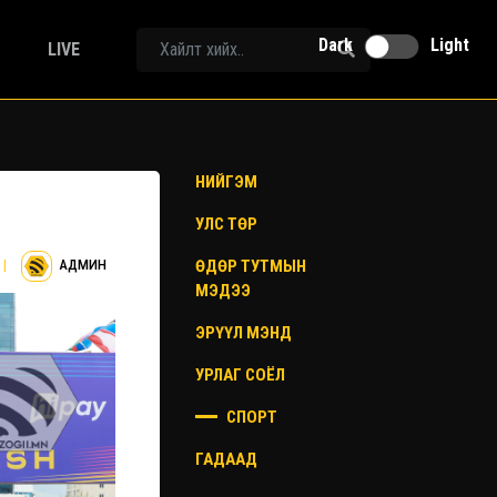
Dark
Light
LIVE
НИЙГЭМ
УЛС ТӨР
ӨДӨР ТУТМЫН
|
АДМИН
МЭДЭЭ
ЭРҮҮЛ МЭНД
УРЛАГ СОЁЛ
СПОРТ
ГАДААД