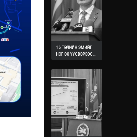
16 ТӨРЛИЙН ЭМИЙГ
НЭГ ЭХ ҮҮСВЭРЭЭС
ХУДАЛДАН АВАХ
ЖУРМЫГ БАТАЛЛАА