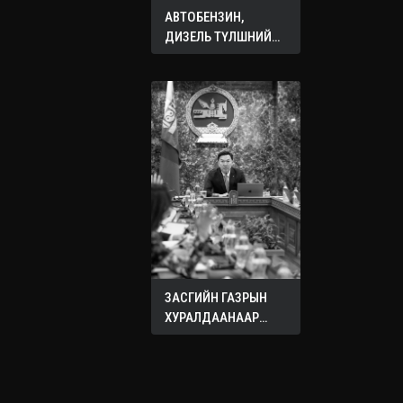
АВТОБЕНЗИН,
ДИЗЕЛЬ ТҮЛШНИЙ
ОНЦГОЙ АЛБАН
ТАТВАРЫГ ТЭГЛЭЛЭЭ
ЗАСГИЙН ГАЗРЫН
ХУРАЛДААНААР
ХЭЛЭЛЦЭЖ БУЙ
АСУУДЛУУД