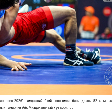
Үзвэрийн хувиарууд
Үз
ар опен-2026” тэмцээний бөхийн сонгомол барилдааны 82 кг-ын ж
рын тамирчин Айк Мнацаканянтай хүч сорилоо.