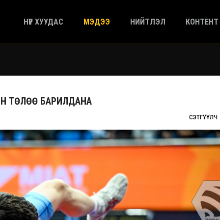
НҮҮР ХУУДАС
МЭДЭЭ
НИЙТЛЭЛ
КОНТЕНТ
ЙН ТӨЛӨӨ БАРИЛДАНА
СЭТГҮҮЛЧ