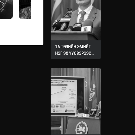
16 ТӨРЛИЙН ЭМИЙГ
НЭГ ЭХ ҮҮСВЭРЭЭС
ХУДАЛДАН АВАХ
ЖУРМЫГ БАТАЛЛАА