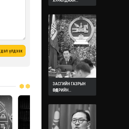
ХУРАЛДААН
ЭХЭЛЛЭЭ
ЗАСГИЙН ГАЗРЫН
ӨНӨӨДРИЙН
ХУРАЛДААНААС
ГАРСАН
ШИЙДВЭРҮҮД