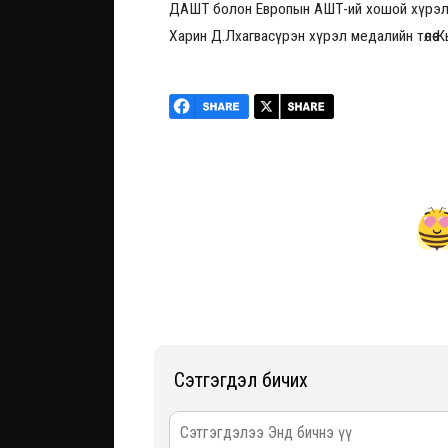
ДАШТ болон Европын АШТ-ий хошой хүрэл 
Харин Д.Лхагвасүрэн хүрэл медалийн төлө
Сэтгэгдэл бичих