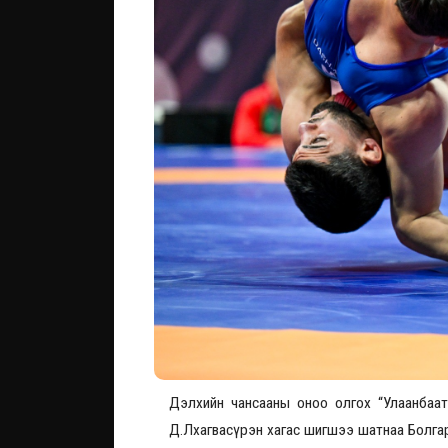
Дэлхийн чансааны оноо олгох “Улаанбаат
Д.Лхагвасүрэн хагас шигшээ шатнаа Болга