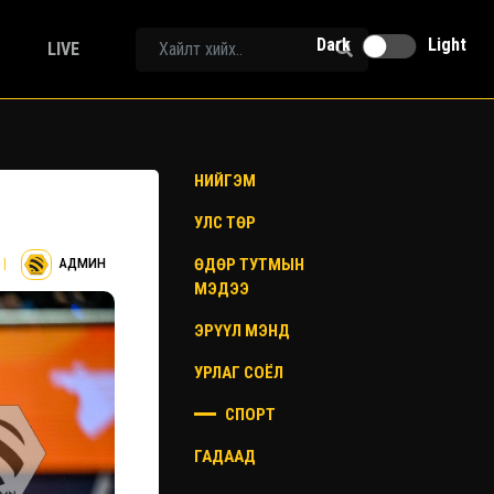
Dark
Light
LIVE
НИЙГЭМ
УЛС ТӨР
ӨДӨР ТУТМЫН
|
АДМИН
МЭДЭЭ
ЭРҮҮЛ МЭНД
УРЛАГ СОЁЛ
СПОРТ
ГАДААД