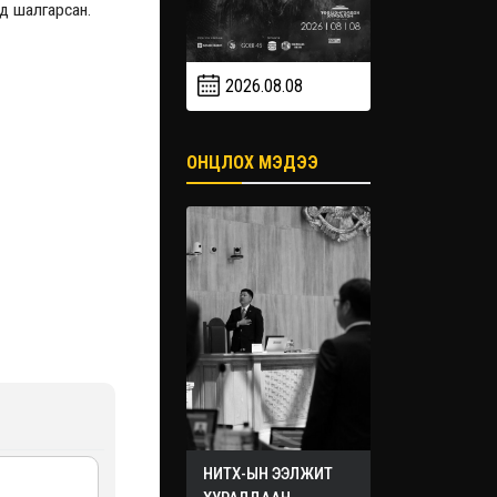
д шалгарсан.
2026.08.08
2026.09
2026.09.19
ОНЦЛОХ МЭДЭЭ
НИТХ-ЫН ЭЭЛЖИТ