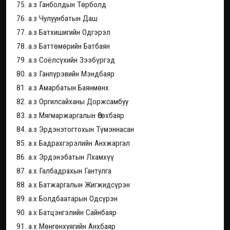
75. а.з Ганболдын Төрболд
76. а.з Чулуунбатын Даш
77. а.з Батхишигийн Одгэрэл
78. а.з Баттөмөрийн Батбаян
79. а.з Соёлсүхийн Зээбүргэд
80. а.з Ганпүрэвийн Мэндбаяр
81. а.з Амарбатын Баянмөнх
82. а.з Оргилсайханы Доржсамбуу
83. а.з Мягмаржаргалын Өсөхбаяр
84. а.з Эрдэнэтогтохын Түмэннасан
85. а.х Бадрахгэрэлийн Анхжаргал
86. а.х Эрдэнэбатын Лхамхүү
87. а.х Галбадрахын Гантулга
88. а.х Батжаргалын Жигжидсүрэн
89. а.х Болдбаатарын Одсүрэн
90. а.х Батцэнгэлийн Сайнбаяр
91. а.х Мөнгөнхуягийн Анхбаяр