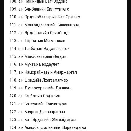
108. а.н Нанжидын Бат-Эрдэнэ
109. а.н Бямбаагийн Билгүүнтөгс
110. а.н Эрдэнэбаатарын Бат-Эрдэнэ
111. а.н Мөнгөндаваагийн Баасанцэнд
112. а.н Эрдэнээгийн Очирболд
113. а.н Төрбатын Мягмаржав
114. ц.н Ганбатын Эрдэнэтогтох
115. а.н Мөнхбаатарын Өгөөдэй
116. а.н Мухтар Бердаулет
117. а.н Намсрайжавын Амаржаргал
118. а.н Цэндийн Лхагвамягмар
119. а.н Дүгэрсүрэнгийн Дашням
120. а.н Ганбатын Соджамц
121. а.н Батхуягийн Гончигсүрэн
122. а.н Баярын Данзанрагчаа
123. а.н Бат-Эрдэнийн Жигжидсүрэн
124. а.н Амарбаясгалангийн Ширнэндагва