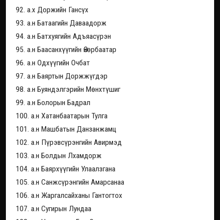
92. а.х Доржийн Гансүх
93. а.н Батаагийн Даваадорж
94. а.н Батхуягийн Адъяасүрэн
95. а.н Баасанхүүгийн Өнөрбаатар
96. а.н Одхүүгийн Очбат
97. а.н Баяртын Доржжүгдэр
98. а.н Буяндэлгэрийн Мөнхтүшиг
99. а.н Болорын Бадрал
100. а.н Хатанбаатарын Тулга
101. а.н Машбатын Данзанжамц
102. а.н Пүрэвсүрэнгийн Авирмэд
103. а.н Болдын Лхамдорж
104. а.н Баярхүүгийн Улаалзгана
105. а.н Санжсүрэнгийн Амарсанаа
106. а.н Жаргалсайханы Гантогтох
107. а.н Сугирын Лундаа