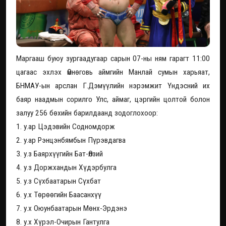
Маргааш буюу зургаадугаар сарын 07-ны ням гарагт 11:00
цагаас эхлэх Өмнөговь аймгийн Манлай сумын харьяат,
БНМАУ-ын арслан Г.Дэмүүлийн нэрэмжит Үндэсний их
баяр наадмын сорилго Улс, аймаг, цэргийн цолтой болон
залуу 256 бөхийн барилдаанд зодоглохоор:
1. у.ар Цэдэвийн Содномдорж
2. у.ар Рэнцэнбямбын Пүрэвдагва
3. у.з Баярхүүгийн Бат-Өлзий
4. у.з Доржхандын Хүдэрбулга
5. у.з Сүхбаатарын Сүхбат
6. у.х Төрөөгийн Баасанхүү
7. у.х Оюунбаатарын Мөнх-Эрдэнэ
8. у.х Хүрэл-Очирын Гантулга