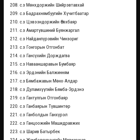
208. с.з Мөнхдоржийн Шийрэвтавхай
209. с.з Бадрахнямбуугийн Хүчитбаатар
210. с.з Цэвээндоржийн Өсөхбаяр
211. с.з Амартүвшиний Буянжаргал
212. с.з Найданпүрэвийн Чинзориг
213. с.з Гонгорын Отгонбат
214. с.з Гансүхийн Дорждагва
215. с.з Навааншаравын Бумбаяр
216. с.з Эрдэнийн Балжинням
217. с.з Бямбажавын Мөнх-Алдар
218. с.з Дуламхүүгийн Бямба-Эрдэнэ
219. с.з Гантулгын Отгонбаяр
220. с.з Ганбаярын Түвшинтөр
221. с.з Ганболдын Ганхүрэл
222. с.з Ганцоожийн Машидравжих
223. с.з Шарив Батырбек