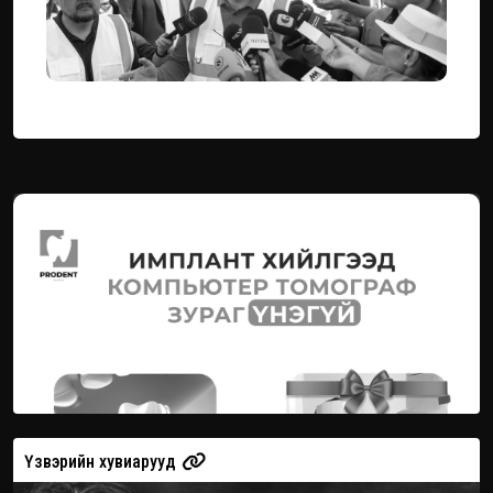
Үзвэрийн хувиарууд