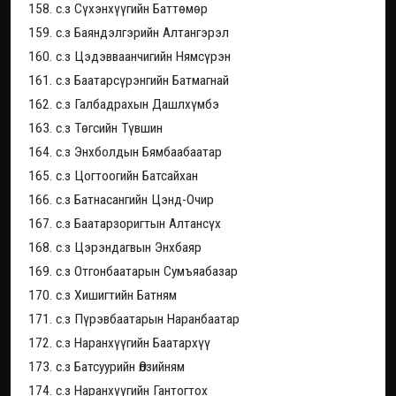
158. с.з Сүхэнхүүгийн Баттөмөр
159. с.з Баяндэлгэрийн Алтангэрэл
160. с.з Цэдэвваанчигийн Нямсүрэн
161. с.з Баатарсүрэнгийн Батмагнай
162. с.з Галбадрахын Дашлхүмбэ
163. с.з Төгсийн Түвшин
164. с.з Энхболдын Бямбаабаатар
165. с.з Цогтоогийн Батсайхан
166. с.з Батнасангийн Цэнд-Очир
167. с.з Баатарзоригтын Алтансүх
168. с.з Цэрэндагвын Энхбаяр
169. с.з Отгонбаатарын Сумъяабазар
170. с.з Хишигтийн Батням
171. с.з Пүрэвбаатарын Наранбаатар
172. с.з Наранхүүгийн Баатархүү
173. с.з Батсуурийн Өлзийням
174. с.з Наранхүүгийн Гантогтох