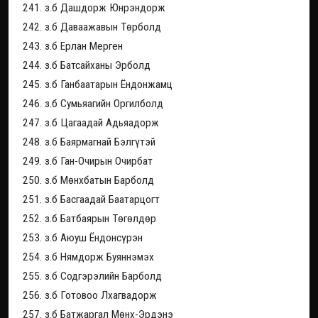
241. з.б Дашдорж Юнрэндорж
242. з.б Даваажавын Төрболд
243. з.б Ерлан Мерген
244. з.б Батсайханы Эрболд
245. з.б Ганбаатарын Ёндонжамц
246. з.б Сумьяагийн Оргилболд
247. з.б Цагаадай Адьяадорж
248. з.б Баярмагнай Бэлгүтэй
249. з.б Ган-Очирын Очирбат
250. з.б Мөнхбатын Барболд
251. з.б Басгаадай Баатарцогт
252. з.б Батбаярын Төгөлдөр
253. з.б Аюуш Ёндонсүрэн
254. з.б Нямдорж Буяннэмэх
255. з.б Содгэрэлийн Барболд
256. з.б Готовоо Лхагвадорж
257. з.б Батжаргал Мөнх-Эрдэнэ