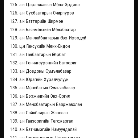
125. а.н Цэрэнжавын Мөнх-Эрдэнэ
126. а.н Сүхбаатарын Очирпүрэв
127. а.н Баттөрийн Ширмэн
128. а.н Баянмөнхийн Мөнхбаатар
129. а.н Манлайбаатарын Өсөх-Ирээдүй
130. ц.н Гансүхийн Мөнх-Ёндон
131. а.н Ганбаатарын Өнөрбат
132. а.н Гончигсүрэнгийн Батзориг
133. а.н Довдоны Сумъяабазар
134. а.н Юрагийн Хүрэлчулуун
135. а.н Мөнхбатын Сумъяабазар
136. а.н Бээжингийн Энх-Оргил
137. а.н Мөнхбаатарын Баяржавхлан
138. а.н Сайнбаярын Жавхлан
139. а.н Ганзоригийн Төгсжаргал
140. а.н Батчимэгийн Намуундалай
141. а.н Галдандагвын Цэрэнтогтох