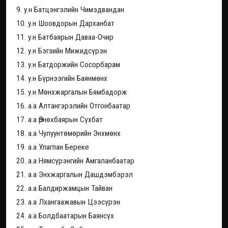
9. у.н Батцэнгэлийн Чимэдвандан
10. у.н Шоовдорын Дарханбат
11. у.н Батбаярын Даваа-Очир
12. у.н Бэгзийн Мижидсүрэн
13. у.н Батдоржийн Сосорбарам
14. у.н Бүрнээгийн Баянмөнх
15. у.н Мөнхжаргалын Бямбадорж
16. а.а Алтангэрэлийн Отгонбаатар
17. а.а Өрнөхбаярын Сүхбат
18. а.а Чулуунтөмөрийн Энхмөнх
19. а.а Улагпан Береке
20. а.а Нямсүрэнгийн Амгаланбаатар
21. а.а Энхжаргалын Дашдэмбэрэл
22. а.а Балдиржамцын Тайван
23. а.а Лхангаажавын Цээсүрэн
24. а.а Болдбаатарын Баянсүх