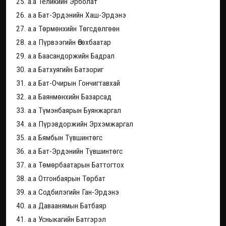
25. а.а Теликийн Эрболат
26. а.а Бат-Эрдэнийн Хаш-Эрдэнэ
27. а.а Төрмөнхийн Төгсдөлгөөн
28. а.а Пүрвээгийн Өсөхбаатар
29. а.а Баасандоржийн Бадрал
30. а.а Батхуягийн Батзориг
31. а.а Бат-Очирын Гончигтавхай
32. а.а Баянмөнхийн Базарсад
33. а.а Түмэнбаярын Буянжаргал
34. а.а Пүрэвдоржийн Эрхэмжаргал
35. а.а Бямбын Түвшинтөгс
36. а.а Бат-Эрдэнийн Түвшинтөгс
37. а.а Төмөрбаатарын Баттогтох
38. а.а Отгонбаярын Төрбат
39. а.а Содбилэгийн Ган-Эрдэнэ
40. а.а Даваанямын Батбаяр
41. а.а Усныкагийн Батгэрэл