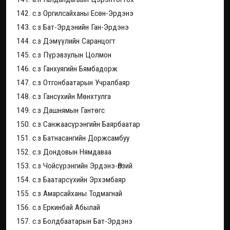
142. с.з Оргилсайханы Есөн-Эрдэнэ
143. с.з Бат-Эрдэнийн Ган-Эрдэнэ
144. с.з Дэмүүлийн Саранцогт
145. с.з Пүрэвзулын Цолмон
146. с.з Ганхуягийн Бямбадорж
147. с.з Отгонбаатарын Учралбаяр
148. с.з Гансүхийн Мөнхтулга
149. с.з Дашнямын Гантөгс
150. с.з Санжаасүрэнгийн Баярбаатар
151. с.з Батнасангийн Доржсамбуу
152. с.з Дондовын Нямдаваа
153. с.з Чойсүрэнгийн Эрдэнэ-Өлзий
154. с.з Баатарсүхийн Эрхэмбаяр
155. с.з Амарсайханы Тодмагнай
156. с.з Еркинбай Абылай
157. с.з Болдбаатарын Бат-Эрдэнэ