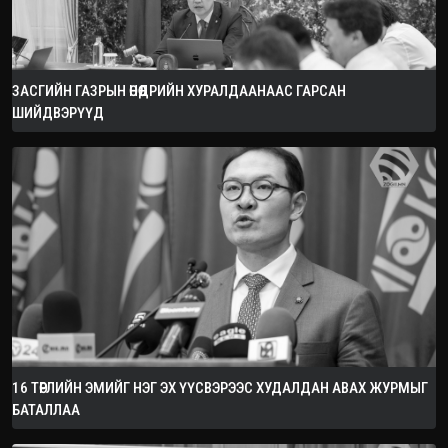
ЗАСГИЙН ГАЗРЫН ӨНӨӨДРИЙН ХУРАЛДААНААС ГАРСАН
ШИЙДВЭРҮҮД
16 ТӨРЛИЙН ЭМИЙГ НЭГ ЭХ ҮҮСВЭРЭЭС ХУДАЛДАН АВАХ ЖУРМЫГ
БАТАЛЛАА