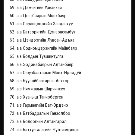
59. а.а Дэмчигийн Урианхай
60. а.а Цогтбаярын Мөнхбаяр
61. а.а Саранцэцэгийн Занданхүү
62. а.а Батзоригийн Дэнзэнсамбуу
63. а.а Цэндээгийн Лувсан-Адъяа
64. а.а Содномцэрэнгийн Майнбаяр
65. а.з Болдын Түвшинтулга
66. а.з Эрдэнэбаярын Алтанбаяр
67. а.з Оюунбаатарын Мөнх-Ирээдүй
68. а.з Бүүвэйбаатарын Анхтөр
69. а.з Нямжавын Ширчинхүү
70. а.з Хуаныш Танирберген
71. а.з Гармаагийн Бат-Эрдэнэ
72. а.з Батбадралын Ганзолбоо
73. а.з Болоогийн Алтангэрэл
74. а.з Баттунгалагийн Чүлтэмпунцаг