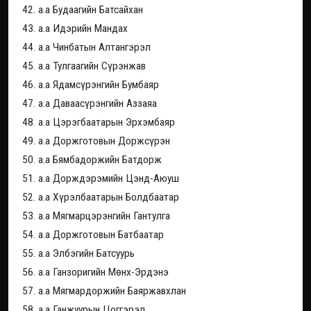
42. а.а Будаагийн Батсайхан
43. а.а Идэрийн Мандах
44. а.а Чинбатын Алтангэрэл
45. а.а Тулгаагийн Сүрэнжав
46. а.а Ядамсүрэнгийн Бумбаяр
47. а.а Даваасүрэнгийн Аззаяа
48. а.а Цэрэгбаатарын Эрхэмбаяр
49. а.а Доржготовын Доржсүрэн
50. а.а Бямбадоржийн Батдорж
51. а.а Дорждэрэмийн Цэнд-Аюуш
52. а.а Хүрэлбаатарын Болдбаатар
53. а.а Мягмарцэрэнгийн Гантулга
54. а.а Доржготовын Батбаатар
55. а.а Элбэгийн Батсуурь
56. а.а Ганзоригийн Мөнх-Эрдэнэ
57. а.а Мягмардоржийн Баяржавхлан
58. а.а Ганжуурын Цоггэрэл