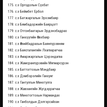
175. с.з Оргодолын Сүхбат
176. с.з Беймбет Ербол
177. с.з Батжаргалын Эрхэмбаяр
178. с.з Бямбадоржийн Баярцогт
179. с.з Отгонбаатарын Эрдэнэбадрах
180. с.з Ганхүүгийн Өсөхбаяр
181. с.з Өлзийбадрахын Баянпүрэвням
182. с.з Баясгалангийн Лхагварагчаа
183. с.з Амаржаргалын Цэрэндагва
184. с.з Жамсранпүрэвийн Мягмарсүрэн
185. с.з Баттогтохын Мэндбаяр
186. с.з Дэмбэрэлийн Ганхуяг
187. с.з Гантулгын Мөнхтулга
188. с.з Жавзангийн Жүгдэррагчаа
189. с.з Мөнхтогтохын Нармандах
190. с.з Ганболдын Дэлгэрсайхан