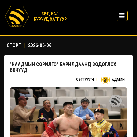
ЗӨВД БАЛ
БУРУУД ХАТГУУР
СПОРТ
|
2026-06-06
"НААДМЫН СОРИЛГО" БАРИЛДААНД ЗОДОГЛОХ
БӨХЧҮҮД
СЭТГҮҮЛЧ
|
АДМИН