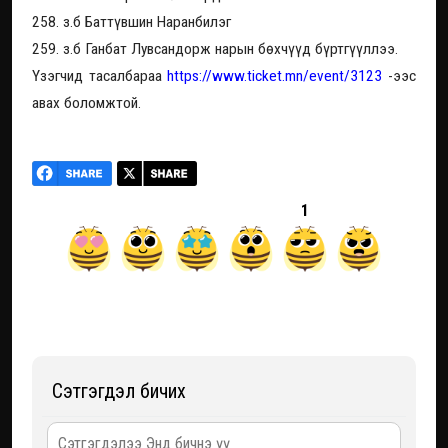
258. з.б Баттүвшин Наранбилэг
259. з.б Ганбат Лувсандорж нарын бөхчүүд бүртгүүллээ.
Үзэгчид тасалбараа
https://www.ticket.mn/event/3123
-ээс
авах боломжтой.
1
Сэтгэгдэл бичих