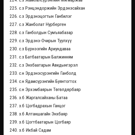
224. с.з Жамбалсүрэнгийн Мягмаржав
225. с.з Рэнцэндоржийн Эрдэнэсайхан
226. с.з Эрдэнэцогтын Ганбилэг
227. с.з Жанболат Нурберген
228. с.з Ганболдын Сумъяабазар
229. с.з Эрдэнэ-Очирын Туулхүү
230. с.з Бүрнээгийн Ариундаваа
231. с.з Батбаатарын Балжинням
232. с.з Энхбаатарын Авидынгэрэл
233. с.н Эрдэнэсүрэнгийн Ганболд
234. с.н Ядамсүрэнгийн Буянтогтох
235. с.н Эрхэмбаярын Төгөлдөрбаяр
236. з.б Жаргалсайханы Батаа
237. з.б Цогбадрахын Ганцог
238. з.б Алтаншагайн Энхбаяр
239. з.б Цогтбаатарын Цогбаяр
240. з.б Икбай Садам