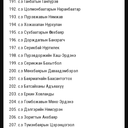
191. с.з Ганбатын Ганпүрэв
192. с.з Цолмонбаатарын Наранбаатар
193. с.з Пүрэвжавын Нямжав
194. с.з Хожахапан Нурхулан
195. с.з Сүхбаатарын Өсөхбаяр
196. с.з Дорждагвын Банзрагч
197. с.з Серикбай Нуртилек
198. с.з Пүрэвдоржийн Хаш-Эрдэнэ
199. с.з Серикжан Бахытбол
200. с.з Мөнхбаярын Даваадэмбэрэл
201. с.з Баярмагнайн Баасантогтох
202. с.з Батсайханы Адъяахүү
203. с.з Еркин Ховланды
204. с.з Гомбожавын Мөнх-Эрдэнэ
205. с.з Дэлгэрийн Нямсүрэн
206. с.з Зоригтын Анхбаяр
207. с.з Түмэнбаярын Цэрэнцогзол