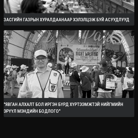
ЗАСГИЙН ГАЗРЫН ХУРАЛДААНААР ХЭЛЭЛЦЭЖ БУЙ АСУУДЛУУД
"ЯВГАН АЛХАЛТ БОЛ ИРГЭН БҮРД ХҮРТЭЭМЖТЭЙ НИЙГМИЙН
ЭРҮҮЛ МЭНДИЙН БОДЛОГО"