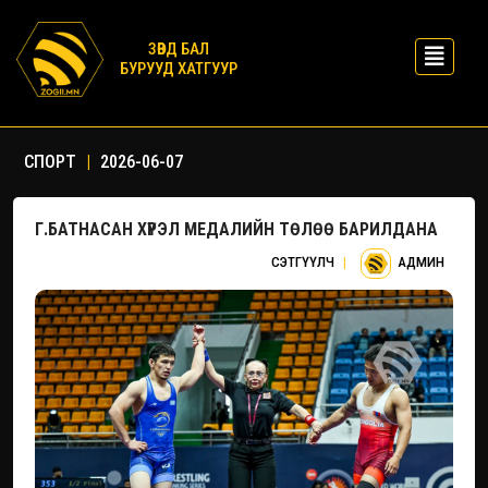
ЗӨВД БАЛ
БУРУУД ХАТГУУР
СПОРТ
|
2026-06-07
Г.БАТНАСАН ХҮРЭЛ МЕДАЛИЙН ТӨЛӨӨ БАРИЛДАНА
СЭТГҮҮЛЧ
|
АДМИН