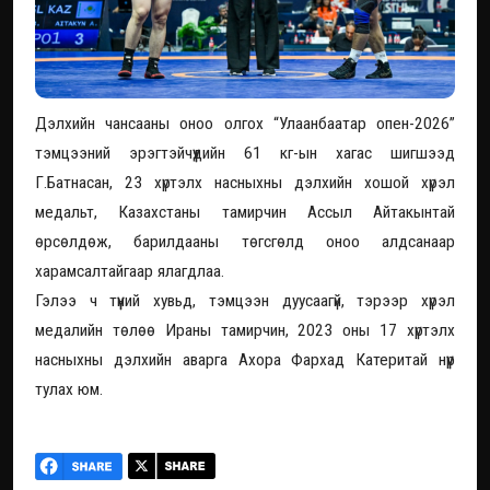
Дэлхийн чансааны оноо олгох “Улаанбаатар опен-2026”
тэмцээний эрэгтэйчүүдийн 61 кг-ын хагас шигшээд
Г.Батнасан, 23 хүртэлх насныхны дэлхийн хошой хүрэл
медальт, Казахстаны тамирчин Ассыл Айтакынтай
өрсөлдөж, барилдааны төгсгөлд оноо алдсанаар
харамсалтайгаар ялагдлаа.
Гэлээ ч түүний хувьд, тэмцээн дуусаагүй, тэрээр хүрэл
медалийн төлөө Ираны тамирчин, 2023 оны 17 хүртэлх
насныхны дэлхийн аварга Ахора Фархад Катеритай нүүр
тулах юм.