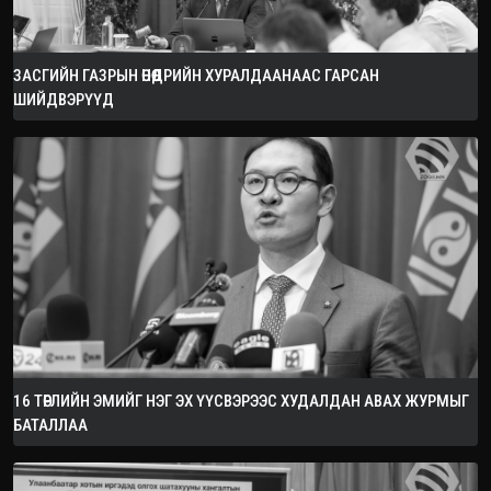
ЗАСГИЙН ГАЗРЫН ӨНӨӨДРИЙН ХУРАЛДААНААС ГАРСАН
ШИЙДВЭРҮҮД
16 ТӨРЛИЙН ЭМИЙГ НЭГ ЭХ ҮҮСВЭРЭЭС ХУДАЛДАН АВАХ ЖУРМЫГ
БАТАЛЛАА