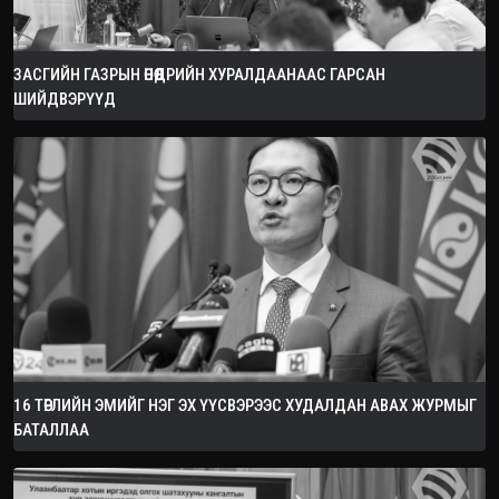
ЗАСГИЙН ГАЗРЫН ӨНӨӨДРИЙН ХУРАЛДААНААС ГАРСАН
ШИЙДВЭРҮҮД
16 ТӨРЛИЙН ЭМИЙГ НЭГ ЭХ ҮҮСВЭРЭЭС ХУДАЛДАН АВАХ ЖУРМЫГ
БАТАЛЛАА