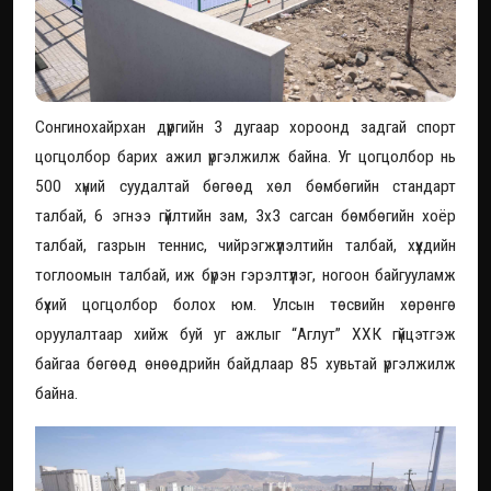
Сонгинохайрхан дүүргийн 3 дугаар хороонд задгай спорт
цогцолбор барих ажил үргэлжилж байна. Уг цогцолбор нь
500 хүний суудалтай бөгөөд хөл бөмбөгийн стандарт
талбай, 6 эгнээ гүйлтийн зам, 3х3 сагсан бөмбөгийн хоёр
талбай, газрын теннис, чийрэгжүүлэлтийн талбай, хүүхдийн
тоглоомын талбай, иж бүрэн гэрэлтүүлэг, ногоон байгууламж
бүхий цогцолбор болох юм. Улсын төсвийн хөрөнгө
оруулалтаар хийж буй уг ажлыг “Аглут” ХХК гүйцэтгэж
байгаа бөгөөд өнөөдрийн байдлаар 85 хувьтай үргэлжилж
байна.