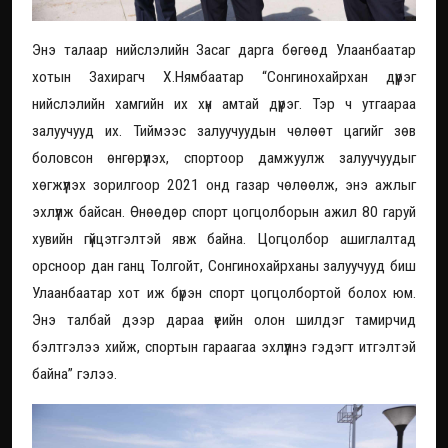
Энэ талаар нийслэлийн Засаг дарга бөгөөд Улаанбаатар
хотын Захирагч Х.Нямбаатар “Сонгинохайрхан дүүрэг
нийслэлийн хамгийн их хүн амтай дүүрэг. Тэр ч утгаараа
залуучууд их. Тиймээс залуучуудын чөлөөт цагийг зөв
боловсон өнгөрүүлэх, спортоор дамжуулж залуучуудыг
хөгжүүлэх зорилгоор 2021 онд газар чөлөөлж, энэ ажлыг
эхлүүлж байсан. Өнөөдөр спорт цогцолборын ажил 80 гаруй
хувийн гүйцэтгэлтэй явж байна. Цогцолбор ашиглалтад
орсноор дан ганц Толгойт, Сонгинохайрханы залуучууд биш
Улаанбаатар хот иж бүрэн спорт цогцолбортой болох юм.
Энэ талбай дээр дараа үеийн олон шилдэг тамирчид
бэлтгэлээ хийж, спортын гараагаа эхлүүлнэ гэдэгт итгэлтэй
байна” гэлээ.