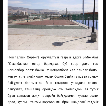
Нийслэлийн Хөрөнгө оруулалтын газрын дарга Б.Мөнхбат
“Улаанбаатар хотод баригдаж буй хоёр дахь том
цогцолбор болж байна. Уг цогцолборт хөл бөмбөг болон
хөнгөн атлетикийн олон улсын болон бүсийн тэмцээн зохион
байгуулах боломжтой. Мөн тэмцээн, уралдаан зохион
байгуулах, тэмцээнд оролцож буй тамирчдын ая тухыг
бүрэн хангасан ариун цэврийн байгууламж, хувцас солих
өрөө, хурлын танхим зэргээр иж бүрэн шийдсэн” гэдгийг