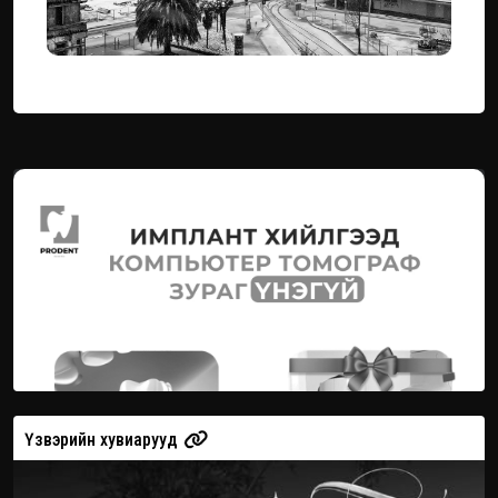
Үзвэрийн хувиарууд