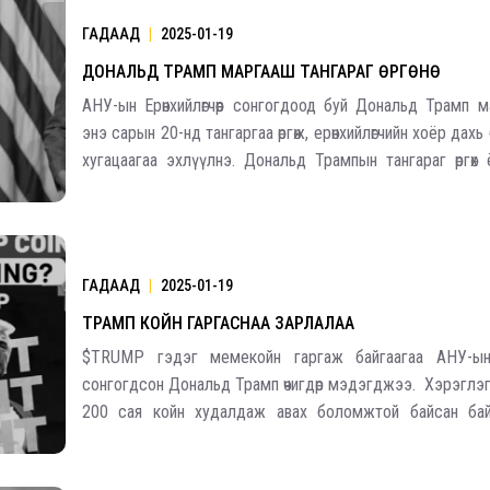
ГАДААД
|
2025-01-19
ДОНАЛЬД ТРАМП МАРГААШ ТАНГАРАГ ӨРГӨНӨ
2026.08.30 20:00
АНУ-ын Ерөнхийлөгчөөр сонгогдоод буй Дональд Трамп 
энэ сарын 20-нд тангаргаа өргөж, ерөнхийлөгчийн хоёр дахь
хугацаагаа эхлүүлнэ. Дoнальд Трампын тангараг өргөх
орны төрийн тэргүүд уригдсан байна. БНХАУ-ын дарга
Италийн Ерөнхий сайд Жоржия Мелони,
ГАДААД
|
2025-01-19
ТРАМП КОЙН ГАРГАСНАА ЗАРЛАЛАА
$TRUMP гэдэг мемекойн гаргаж байгаагаа АНУ-ын Ер
сонгогдсон Дональд Трамп өчигдөр мэдэгджээ. Хэрэглэгч
200 сая койн худалдаж авах боломжтой байсан бай
дараагийн гурван жилийн хугацаанд 1 тэрбум болох
Ялалтаа тэмдэглэх цаг нь болжээ. Миний маш он