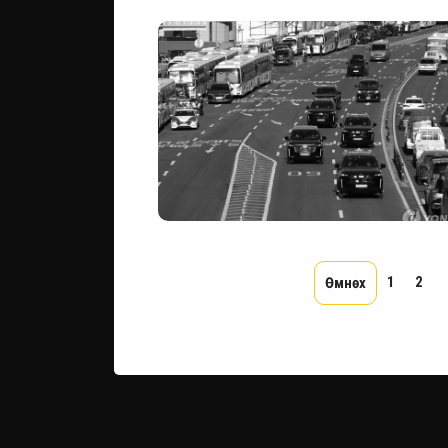
1
2
.
Өмнөх