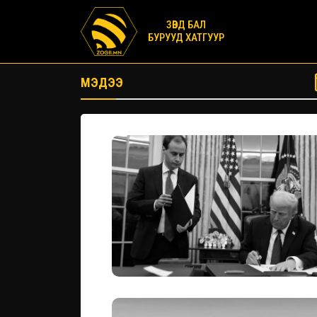
ЗӨВД БАЛ
БУРУУД ХАТГУУР
МЭДЭЭ