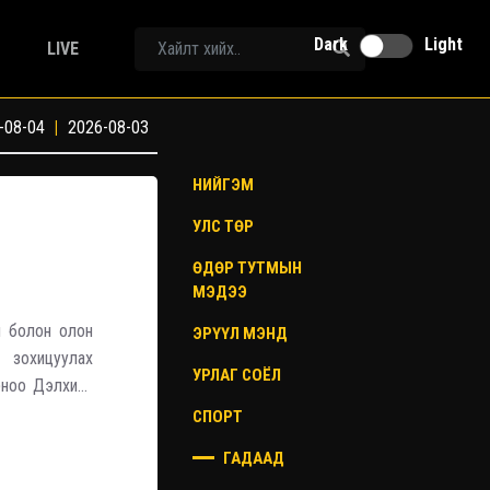
Dark
Light
LIVE
-08-04
|
2026-08-03
НИЙГЭМ
УЛС ТӨР
ӨДӨР ТУТМЫН
МЭДЭЭ
л болон олон
ЭРҮҮЛ МЭНД
 зохицуулах
УРЛАГ СОЁЛ
рноо Дэлхийн
эс гаргахыг
СПОРТ
ГАДААД