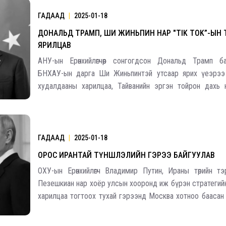
ГАДААД
|
2025-01-18
ДОНАЛЬД ТРАМП, ШИ ЖИНЬПИН НАР "TIK TOK”-ЫН 
ЯРИЛЦАВ
АНУ-ын Ерөнхийлөгчөөр сонгогдсон Дональд Трамп б
БНХАУ-ын дарга Ши Жиньпинтэй утсаар ярих үеэрээ
худалдааны харилцаа, Тайванийн эргэн тойрон дахь нө
"TikTok" нийгмийн сүлжээтэй холбоотой асуудлыг хэл
хамтдаа олон асуудлыг даруй шийднэ гэж найдаж
ГАДААД
|
2025-01-18
ОРОС ИРАНТАЙ ТҮНШЛЭЛИЙН ГЭРЭЭ БАЙГУУЛАВ
ОХУ-ын Ерөнхийлөгч Владимир Путин, Ираны төрийн т
Пезешкиан нар хоёр улсын хооронд иж бүрэн стратегий
харилцаа тогтоох тухай гэрээнд Москва хотноо баасан 
үсэг зуржээ. Энэхүү гэрээ нь "батлан ​​ хамгаалах, 
тэмцэх, эрчим хүч, санхүү, тээв