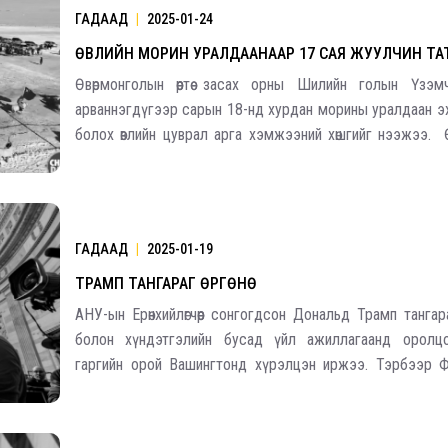
ГАДААД
|
2025-01-24
ӨВЛИЙН МОРИН УРАЛДААНААР 17 САЯ ЖУУЛЧИН Т
Өвөрмонголын өөртөө засах орны Шилийн голын Үзэм
арваннэгдүгээр сарын 18-нд хурдан морины уралдаан эх
болох өвлийн цуврал арга хэмжээний хөшгийг нээжээ. 
морин спортын супер лиг дөрвөн тэмцээнээс бүрддэг. Э
арваннэгдүгээр сарын 18-нд эхэлсэ
ГАДААД
|
2025-01-19
Үзвэрийн хувиарууд
Үз
ТРАМП ТАНГАРАГ ӨРГӨНӨ
АНУ-ын Ерөнхийлөгчөөр сонгогдсон Дональд Трамп тангара
болон хүндэтгэлийн бусад үйл ажиллагаанд оролц
гаргийн орой Вашингтонд хүрэлцэн иржээ. Тэрбээр 
улсын Уэст-Палм-Бич хотоос цэргийн нисэх онго
Меланиа Трамп, хүү Бэррон нарын хамтаар “Special A