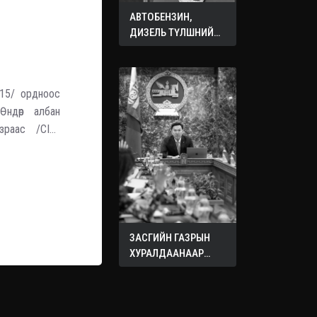
АВТОБЕНЗИН,
ДИЗЕЛЬ ТҮЛШНИЙ
ОНЦГОЙ АЛБАН
ТАТВАРЫГ ТЭГЛЭЛЭЭ
01.15/ ордноос
ндөр албан
зраас /CIO/
У-ын цагаар/
ЗАСГИЙН ГАЗРЫН
ХУРАЛДААНААР
ХЭЛЭЛЦЭЖ БУЙ
АСУУДЛУУД