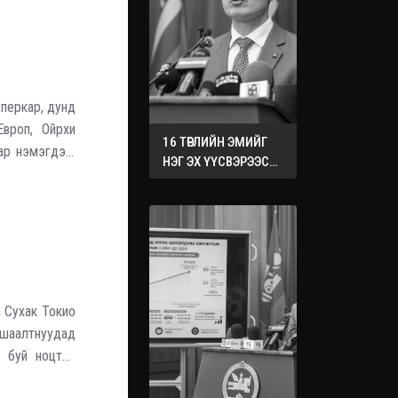
уперкар, дунд
вроп, Ойрхи
16 ТӨРЛИЙН ЭМИЙГ
иар нэмэгдэж
НЭГ ЭХ ҮҮСВЭРЭЭС
 далайн бүс
ХУДАЛДАН АВАХ
ЖУРМЫГ БАТАЛЛАА
 Сухак Токио
ушаалтнуудад
д буй ноцтой
дмила Сухак