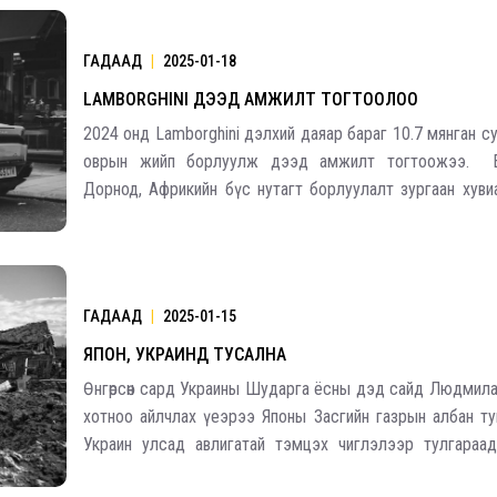
ГАДААД
|
2025-01-18
LAMBORGHINI ДЭЭД АМЖИЛТ ТОГТООЛОО
2024 онд Lamborghini дэлхий даяар бараг 10.7 мянган с
оврын жийп борлуулж дээд амжилт тогтоожээ. Е
Дорнод, Африкийн бүс нутагт борлуулалт зургаан хув
4227 машин худалджээ. Харин Америк , Ази Номхон
нутаг, түүний дотор Хятадад 2748 автомашин худал
ГАДААД
|
2025-01-15
ЯПОН, УКРАИНД ТУСАЛНА
Өнгөрсөн сард Украины Шударга ёсны дэд сайд Людмила
хотноо айлчлах үеэрээ Японы Засгийн газрын албан т
Украин улсад авлигатай тэмцэх чиглэлээр тулгараа
асуудлуудын талаар дурджээ. Украины дэд сайд Лю