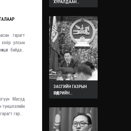
ХУРАЛДААН
ЭХЭЛЛЭЭ
ТАЛААР
аасан гарагт
 хоёр улсын
хцөл байдал,
элцжээ. "Бид
ЗАСГИЙН ГАЗРЫН
ӨНӨӨДРИЙН
эргүүн Масуд
ХУРАЛДААНААС
ГАРСАН
н түншлэлийн
ШИЙДВЭРҮҮД
гарагт гарын
терроризмтой