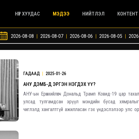
НҮҮР ХУУДАС
МЭДЭЭ
НИЙТЛЭЛ
КОНТЕНТ
2026-08-08
|
2026-08-07
|
2026-08-06
|
2026-08-05
|
2026
ГАДААД
|
2025-01-26
АНУ ДЭМБ-Д ЭРГЭН НЭГДЭХ ҮҮ?
АНУ-ын Ерөнхийлөгч Дональд Трамп Ковид-19 цар таха
улсад тулгамдсан эрүүл мэндийн бусад хямралыг
чиглэлд хангалтгүй ажилласан гэх үндэслэлээр улс о
эрүүл мэндийн байгууллагын /ДЭМБ/ бүрэлдэхүүнэ
үүрэг болгосноосоо хойш хэдхэн хоногийн